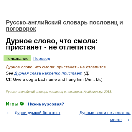
Русско-английский словарь пословиц и
поговорок
Дурное слово, что смола:
пристанет - не отлепится
Толкование
Перевод
Дурное слово, что смола: пристанет - не отлепится
See
Дурная слава накрепко пристает
(Д)
Cf:
Give a dog a bad name and hang him (
Am.
,
Br.
)
Русско-английский словарь пословиц и поговорок
.
Академик.ру
.
2013
.
Игры ⚽
Нужна курсовая?
Дурни думкой богатеют
Дурные вести не лежат на
месте